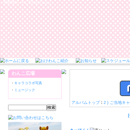
桶狭間のいやし番犬おけわんこ
わんこ広場
・
キャラコラボ写真
・
ミュージック
アルバムトップ
:
2 ) ご当地キ