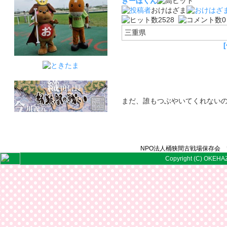
きーほくん
おけはざま
2528
三重県
まだ、誰もつぶやいてくれない
NPO法人桶狭間古戦場保存会 〒
Copyright (C) OKEHAZ