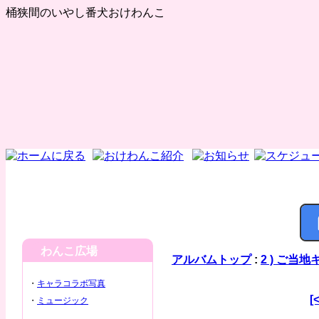
桶狭間のいやし番犬おけわんこ
わんこ広場
アルバムトップ
:
2 ) ご当
・
キャラコラボ写真
[
・
ミュージック