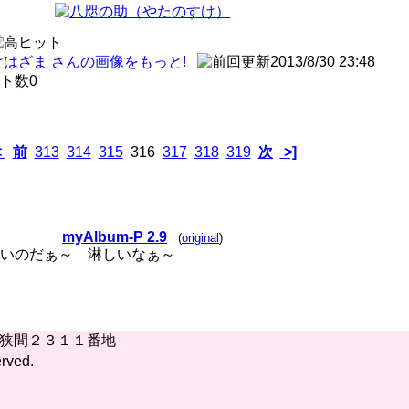
2013/8/30 23:48
0
<
前
313
314
315
316
317
318
319
次
>]
myAlbum-P 2.9
(
original
)
いのだぁ～ 淋しいなぁ～
桶狭間２３１１番地
rved.