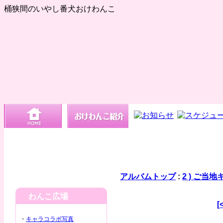
桶狭間のいやし番犬おけわんこ
アルバムトップ
:
2 ) ご当
わんこ広場
[
・
キャラコラボ写真