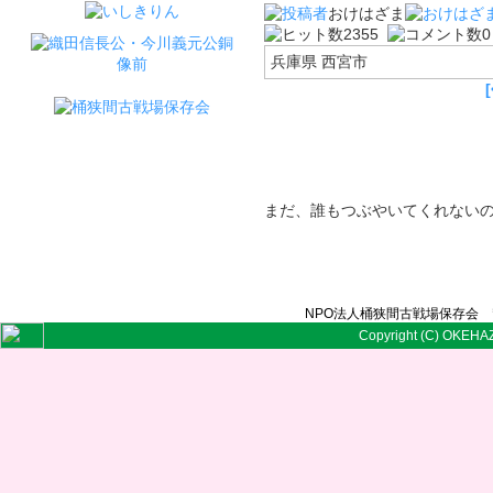
おけはざま
2355
兵庫県 西宮市
まだ、誰もつぶやいてくれない
NPO法人桶狭間古戦場保存会 〒
Copyright (C) OKEHAZ