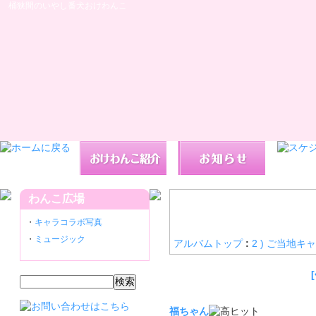
桶狭間のいやし番犬おけわんこ
わんこ広場
・
キャラコラボ写真
・
ミュージック
アルバムトップ
:
2 ) ご当地キ
福ちゃん