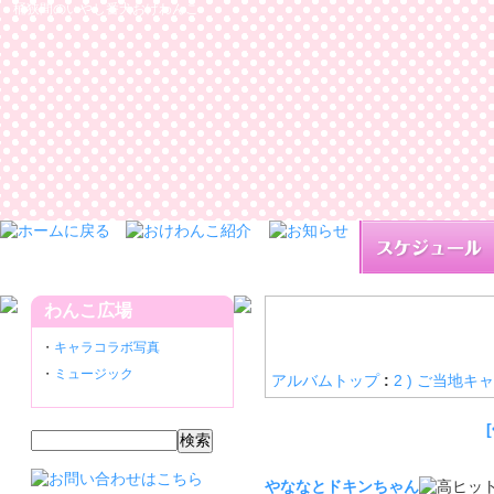
桶狭間のいやし番犬おけわんこ
わんこ広場
・
キャラコラボ写真
・
ミュージック
アルバムトップ
:
2 ) ご当地キ
やななとドキンちゃん