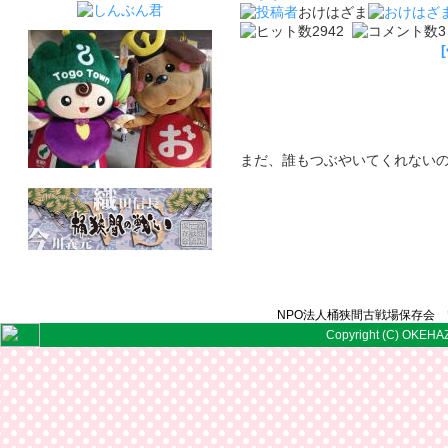
おけはざま
2942
まだ、誰もつぶやいてくれない
NPO法人桶狭間古戦場保存会 〒
Copyright (C) OKEHAZ