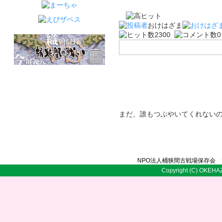
おけはざま
2300
まだ、誰もつぶやいてくれない
NPO法人桶狭間古戦場保存会 〒
Copyright (C) OKEHAZ