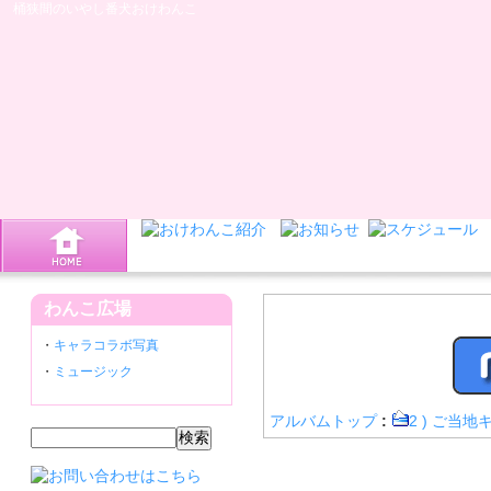
桶狭間のいやし番犬おけわんこ
わんこ広場
・
キャラコラボ写真
・
ミュージック
アルバムトップ
:
2 ) ご当