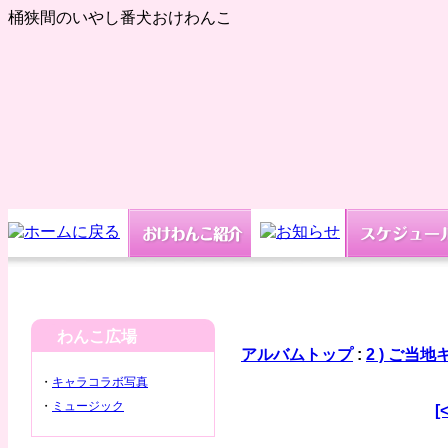
桶狭間のいやし番犬おけわんこ
わんこ広場
アルバムトップ
:
2 ) ご当
・
キャラコラボ写真
・
ミュージック
[