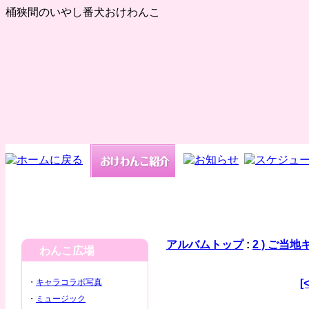
桶狭間のいやし番犬おけわんこ
アルバムトップ
:
2 ) ご当
わんこ広場
・
キャラコラボ写真
[
・
ミュージック