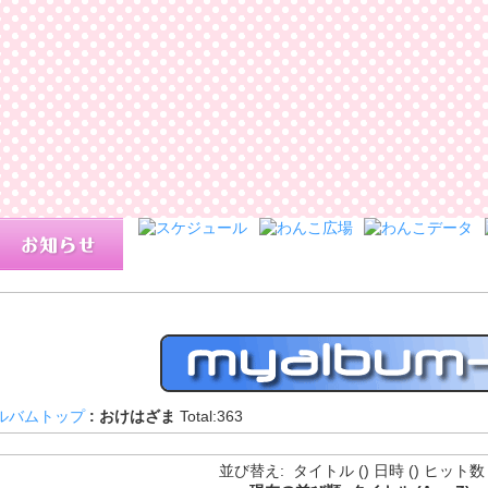
ルバムトップ
:
おけはざま
Total:363
並び替え: タイトル (
) 日時 (
) ヒット数 