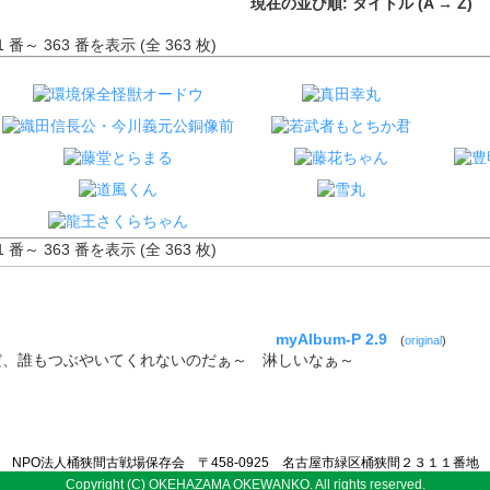
現在の並び順: タイトル (A → Z)
1 番～ 363 番を表示 (全 363 枚)
1 番～ 363 番を表示 (全 363 枚)
myAlbum-P 2.9
(
original
)
だ、誰もつぶやいてくれないのだぁ～ 淋しいなぁ～
NPO法人桶狭間古戦場保存会 〒458-0925 名古屋市緑区桶狭間２３１１番地
Copyright (C) OKEHAZAMA OKEWANKO. All rights reserved.