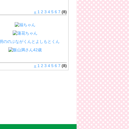
«
1
2
3
4
5
6
7
(8)
«
1
2
3
4
5
6
7
(8)