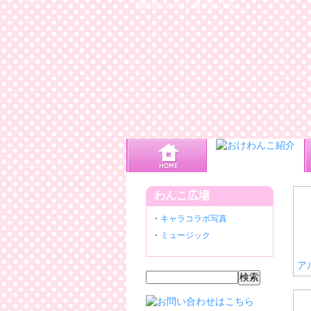
桶狭間のいやし番犬おけわんこ
わんこ広場
・
キャラコラボ写真
・
ミュージック
ア