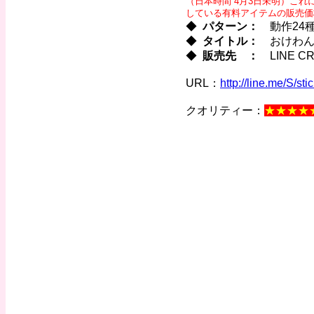
（日本時間 4月3日未明）
これに
している有料アイテムの販売価
◆
パターン：
動作24
◆
タイトル：
おけわん
◆
販売先
：
LINE CR
URL：
http://line.me/S/st
クオリティー：
★★★★