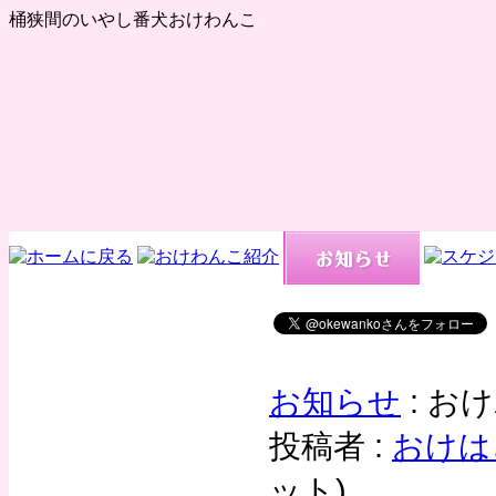
桶狭間のいやし番犬おけわんこ
お知らせ
: お
投稿者 :
おけは
ット
)