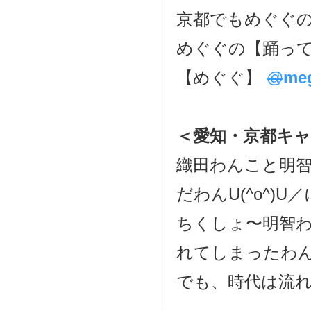
めぐぐの【踊っ
【めぐぐ】
@
me
＜愛知・京都キ
織田わんこと明
だわんU(^o^)U／
ちくしょ〜明智
れてしまったわんU(