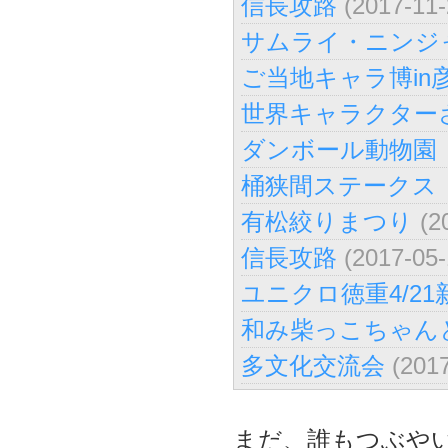
信長攻路
(2017-11-
サムライ・ニンジャ
ご当地キャラ博in
世界キャラクター
ダンボール動物園
桶狭間ステークス｜
有松絞りまつり
(2
信長攻路
(2017-05-
ユニクロ徳重4/2
和み柴っこちゃん
多文化交流会
(2017
まだ、誰もつぶや