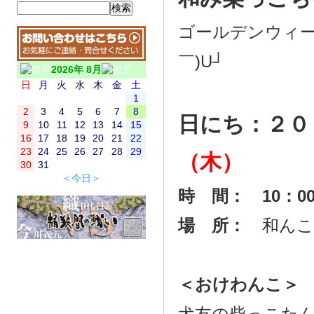
ゴールデンウィー
￣)U┘
2026年 8月
日
月
火
水
木
金
土
1
2
3
4
5
6
7
8
日にち：２０
9
10
11
12
13
14
15
16
17
18
19
20
21
22
23
24
25
26
27
28
29
（木）
30
31
＜今日＞
時 間：
10：0
場 所：
和んこ
＜おけわんこ＞
犬友の柴っこたんの