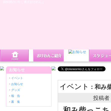
桶狭間のいやし番犬おけわんこ
お知らせ
・
イベント
・
お知らせ
イベント
: 和
・
グッズ
・
報 告
投稿者 
・
募 集
和み柴っこち