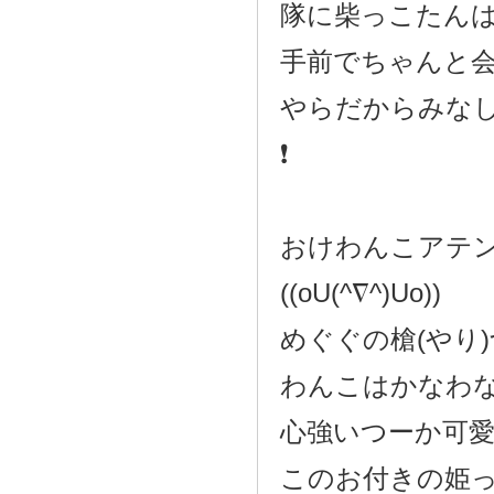
隊に柴っこたんはお
手前でちゃんと
やらだからみなし
❗️
おけわんこアテ
((oU(^∇^)Uo))
めぐぐの槍(やり
わんこはかなわない
心強いつーか可
このお付きの姫って