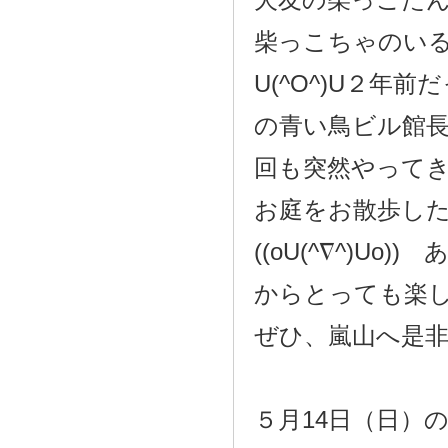
柴っこちゃのい
U(^O^)U２
の青い鳥ビル館長
回も突然やってきた
お庭をお散歩し
((oU(^∇^)
からとっても楽
ぜひ、嵐山へ是非！
５月14日（日）