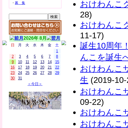
おけわんこ
・
募 集
28)
おけわんこ
11-17)
2026年 8月
誕生10周年
日
月
火
水
木
金
土
1
んこを誕生
2
3
4
5
6
7
8
9
10
11
12
13
14
15
おけわんこ
16
17
18
19
20
21
22
23
24
25
26
27
28
29
生
(2019-10-
30
31
＜今日＞
おけわんこサ
09-22)
おけわんこ
おけわんこ