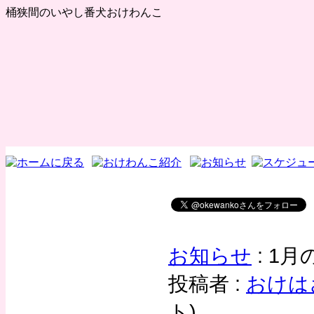
桶狭間のいやし番犬おけわんこ
お知らせ
: 1
投稿者 :
おけは
ト
)