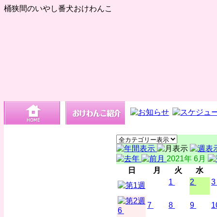
桶狭間のいやし番犬おけわんこ
2021年 6月
日
月
火
水
1
2
3
7
8
9
1
6