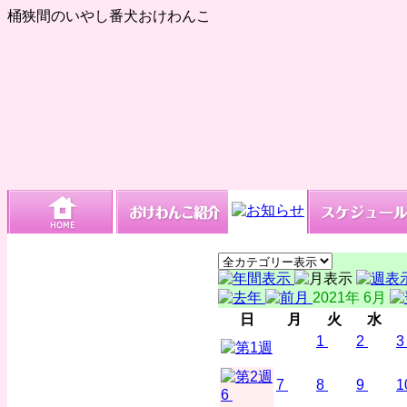
桶狭間のいやし番犬おけわんこ
2021年 6月
日
月
火
水
1
2
3
7
8
9
1
6