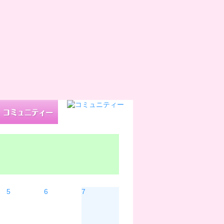
木
金
土
5
6
7