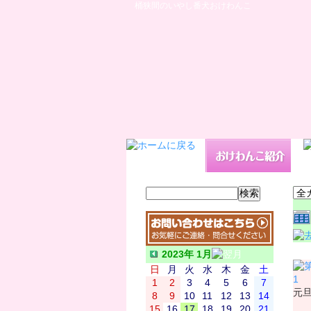
桶狭間のいやし番犬おけわんこ
日
2023年 1月
日
月
火
水
木
金
土
1
1
2
3
4
5
6
7
元
8
9
10
11
12
13
14
15
16
17
18
19
20
21