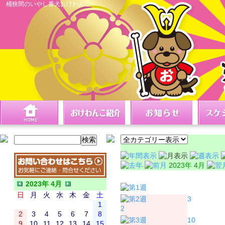
桶狭間のいやし番犬おけわんこ
2023年 4月
日
月
2023年 4月
日
月
火
水
木
金
土
3
1
2
2
3
4
5
6
7
8
10
9
10
11
12
13
14
15