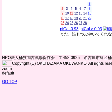
1
2
3
4
5
6
7
8
9
10
11
12
13
14
15
16
17
18
19
20
21
22
23
24
25
26
27
28
piCal-0.93
,
piCal > 0.93
まだ、誰もつぶやいてくれな
NPO法人桶狭間古戦場保存会 〒458-0925 名古屋市緑区
Copyright (C) OKEHAZAMA OKEWANKO. All rights rese
zoom
default
GO TOP