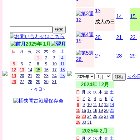
13
14
15
12
成人の日
20
21
22
19
2025年 1月
日
月
火
水
木
金
土
27
28
29
1
2
3
4
26
5
6
7
8
9
10
11
12
13
14
15
16
17
18
19
20
21
22
23
24
25
＜今
26
27
28
29
30
31
2024年 12月
＜今日＞
日
月
火
水
木
金
土
1
2
3
4
5
6
7
8
9
10
11
12
13
14
15
16
17
18
19
20
21
22
23
24
25
26
27
28
29
30
31
2025年 2月
日
月
火
水
木
金
土