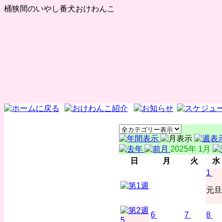
桶狭間のいやし番犬おけわんこ
2025年 1月
日
月
火
水
1
元旦
6
7
8
5