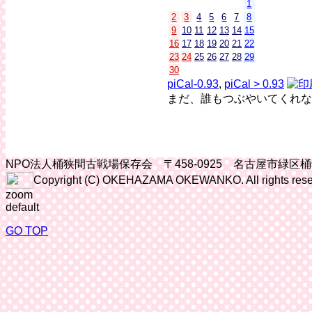
1
2
3
4
5
6
7
8
9
10
11
12
13
14
15
16
17
18
19
20
21
22
23
24
25
26
27
28
29
30
piCal-0.93
,
piCal > 0.93
まだ、誰もつぶやいてくれな
NPO法人桶狭間古戦場保存会 〒458-0925 名古屋市緑区
Copyright (C) OKEHAZAMA OKEWANKO. All rights rese
zoom
default
GO TOP