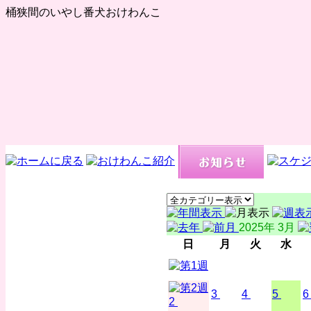
桶狭間のいやし番犬おけわんこ
2025年 3月
日
月
火
水
3
4
5
6
2