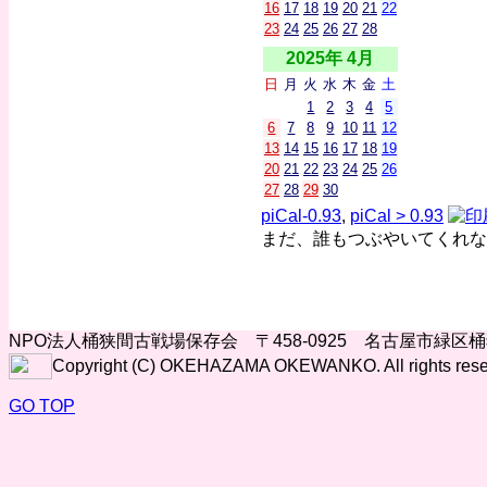
16
17
18
19
20
21
22
23
24
25
26
27
28
2025年 4月
日
月
火
水
木
金
土
1
2
3
4
5
6
7
8
9
10
11
12
13
14
15
16
17
18
19
20
21
22
23
24
25
26
27
28
29
30
piCal-0.93
,
piCal > 0.93
まだ、誰もつぶやいてくれな
NPO法人桶狭間古戦場保存会 〒458-0925 名古屋市緑区
Copyright (C) OKEHAZAMA OKEWANKO. All rights rese
GO TOP