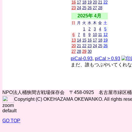
16
17
18
19
20
21
22
23
24
25
26
27
28
2025年 4月
日
月
火
水
木
金
土
1
2
3
4
5
6
7
8
9
10
11
12
13
14
15
16
17
18
19
20
21
22
23
24
25
26
27
28
29
30
piCal-0.93
,
piCal > 0.93
まだ、誰もつぶやいてくれな
NPO法人桶狭間古戦場保存会 〒458-0925 名古屋市緑区
Copyright (C) OKEHAZAMA OKEWANKO. All rights rese
zoom
default
GO TOP