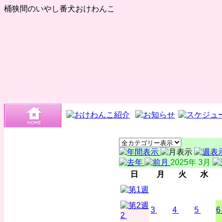
桶狭間のいやし番犬おけわんこ
2025年 3月
日
月
火
水
3
4
5
6
2