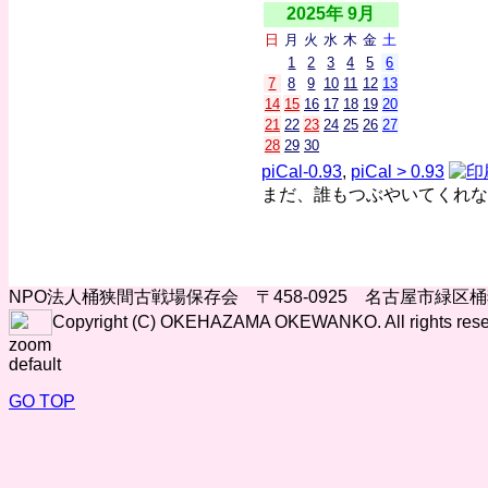
2025年 9月
日
月
火
水
木
金
土
1
2
3
4
5
6
7
8
9
10
11
12
13
14
15
16
17
18
19
20
21
22
23
24
25
26
27
28
29
30
piCal-0.93
,
piCal > 0.93
まだ、誰もつぶやいてくれな
NPO法人桶狭間古戦場保存会 〒458-0925 名古屋市緑区
Copyright (C) OKEHAZAMA OKEWANKO. All rights rese
zoom
default
GO TOP