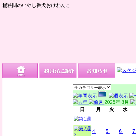
桶狭間のいやし番犬おけわんこ
2025年 8月
日
月
火
水
4
5
6
7
3