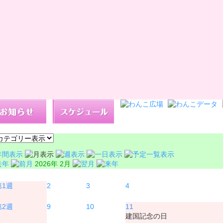
2026年 2月
月
火
水
2
3
4
9
10
11
建国記念の日