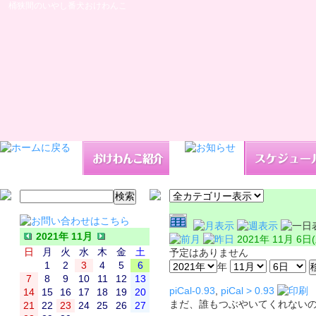
桶狭間のいやし番犬おけわんこ
2021年 11月
2021年 11月 6日
日
月
火
水
木
金
土
予定はありません
1
2
3
4
5
6
年
7
8
9
10
11
12
13
piCal-0.93
,
piCal > 0.93
14
15
16
17
18
19
20
まだ、誰もつぶやいてくれない
21
22
23
24
25
26
27