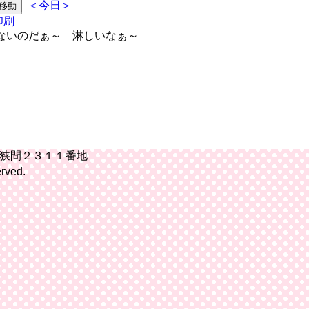
＜今日＞
ないのだぁ～ 淋しいなぁ～
桶狭間２３１１番地
rved.