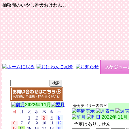
桶狭間のいやし番犬おけわんこ
2022年 11月
日
月
火
水
木
金
土
2022年 11月
1
2
3
4
5
6
7
8
9
10
11
12
予定はありません
13
14
15
16
17
18
19