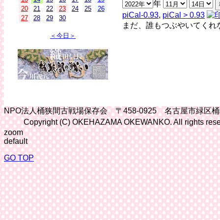
年
20
21
22
23
24
25
26
piCal-0.93
,
piCal > 0.93
27
28
29
30
まだ、誰もつぶやいてくれ
＜今日＞
NPO法人桶狭間古戦場保存会 〒458-0925 名古屋市緑区
Copyright (C) OKEHAZAMA OKEWANKO. All rights rese
zoom
default
GO TOP