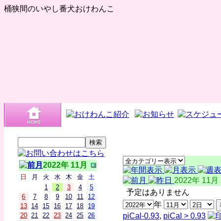
桶狭間のいやし番犬おけわんこ
2022年 11月
日
月
火
水
木
金
土
2022年 11月
1
2
3
4
5
予定はありません
6
7
8
9
10
11
12
年
13
14
15
16
17
18
19
20
21
22
23
24
25
26
piCal-0.93
,
piCal > 0.93