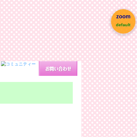
zoom
default