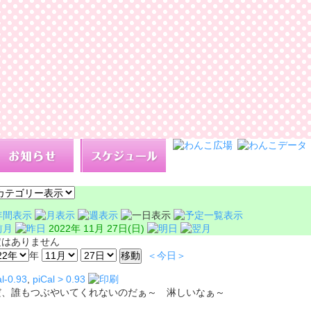
2022年 11月 27日(日)
定はありません
年
＜今日＞
l-0.93
,
piCal > 0.93
だ、誰もつぶやいてくれないのだぁ～ 淋しいなぁ～