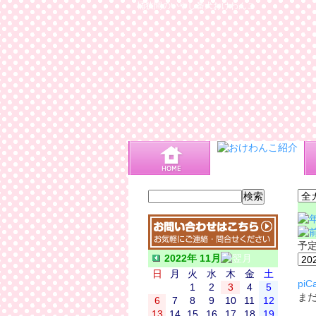
桶狭間のいやし番犬おけわんこ
予
2022年 11月
日
月
火
水
木
金
土
piCa
1
2
3
4
5
ま
6
7
8
9
10
11
12
13
14
15
16
17
18
19