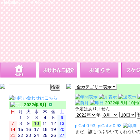
桶狭間のいやし番犬おけわんこ
2022年 8月 10日
2022年 8月
予定はありません
日
月
火
水
木
金
土
年
1
2
3
4
5
6
7
8
9
10
11
12
13
piCal-0.93
,
piCal > 0.93
14
15
16
17
18
19
20
まだ、誰もつぶやいてくれない
21
22
23
24
25
26
27