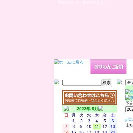
桶狭間のいやし番犬おけわんこ
予
2022年 8月
日
月
火
水
木
金
土
piCa
1
2
3
4
5
6
ま
7
8
9
10
11
12
13
14
15
16
17
18
19
20