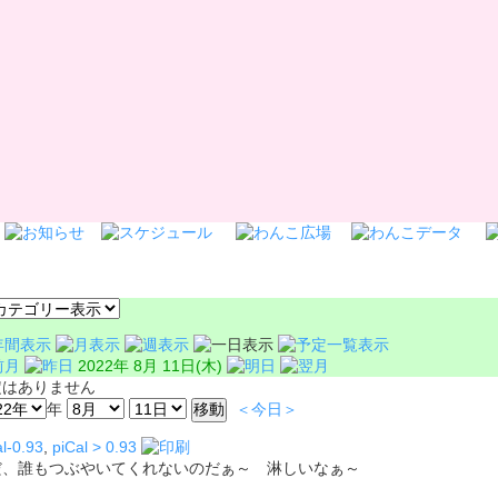
2022年 8月 11日(木)
定はありません
年
＜今日＞
l-0.93
,
piCal > 0.93
だ、誰もつぶやいてくれないのだぁ～ 淋しいなぁ～