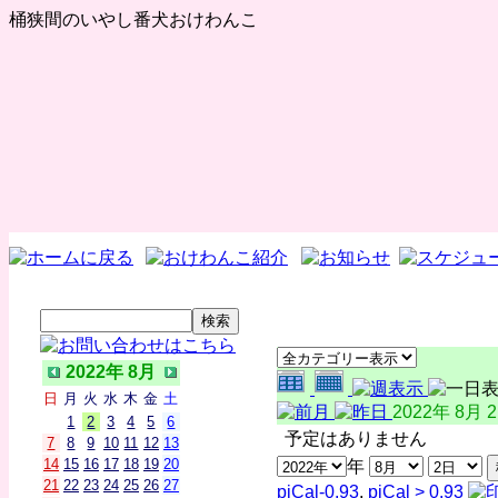
桶狭間のいやし番犬おけわんこ
2022年 8月
日
月
火
水
木
金
土
2022年 8月 
1
2
3
4
5
6
予定はありません
7
8
9
10
11
12
13
14
15
16
17
18
19
20
年
21
22
23
24
25
26
27
piCal-0.93
,
piCal > 0.93