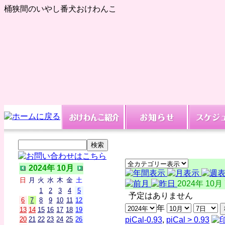
桶狭間のいやし番犬おけわんこ
2024年 10月
日
月
火
水
木
金
土
2024年 10月
1
2
3
4
5
予定はありません
6
7
8
9
10
11
12
年
13
14
15
16
17
18
19
20
21
22
23
24
25
26
piCal-0.93
,
piCal > 0.93