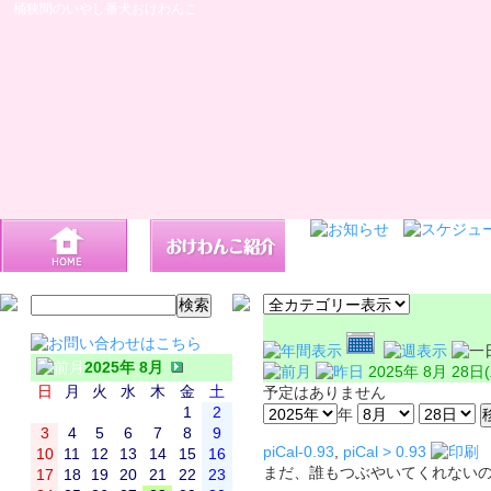
桶狭間のいやし番犬おけわんこ
2025年 8月
2025年 8月 28日
日
月
火
水
木
金
土
予定はありません
1
2
年
3
4
5
6
7
8
9
piCal-0.93
,
piCal > 0.93
10
11
12
13
14
15
16
まだ、誰もつぶやいてくれない
17
18
19
20
21
22
23