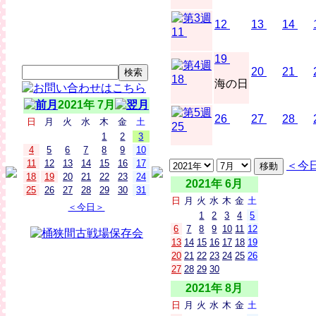
12
13
14
11
19
20
21
18
海の日
2021年 7月
26
27
28
日
月
火
水
木
金
土
25
1
2
3
4
5
6
7
8
9
10
11
12
13
14
15
16
17
＜今
18
19
20
21
22
23
24
2021年 6月
25
26
27
28
29
30
31
日
月
火
水
木
金
土
＜今日＞
1
2
3
4
5
6
7
8
9
10
11
12
13
14
15
16
17
18
19
20
21
22
23
24
25
26
27
28
29
30
2021年 8月
日
月
火
水
木
金
土