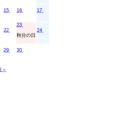
15
16
17
23
22
24
秋分の日
29
30
日＞