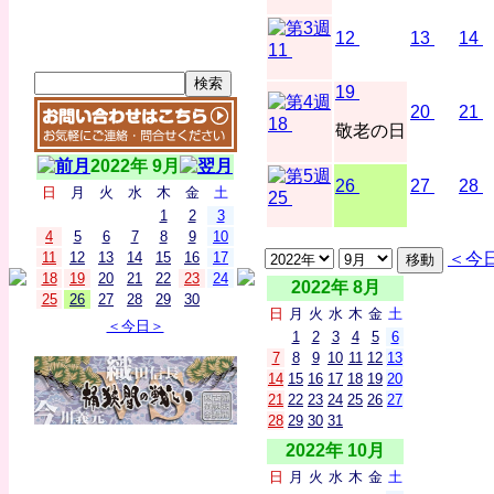
12
13
14
11
19
20
21
18
敬老の日
2022年 9月
26
27
28
日
月
火
水
木
金
土
25
1
2
3
4
5
6
7
8
9
10
11
12
13
14
15
16
17
＜今
18
19
20
21
22
23
24
2022年 8月
25
26
27
28
29
30
日
月
火
水
木
金
土
＜今日＞
1
2
3
4
5
6
7
8
9
10
11
12
13
14
15
16
17
18
19
20
21
22
23
24
25
26
27
28
29
30
31
2022年 10月
日
月
火
水
木
金
土