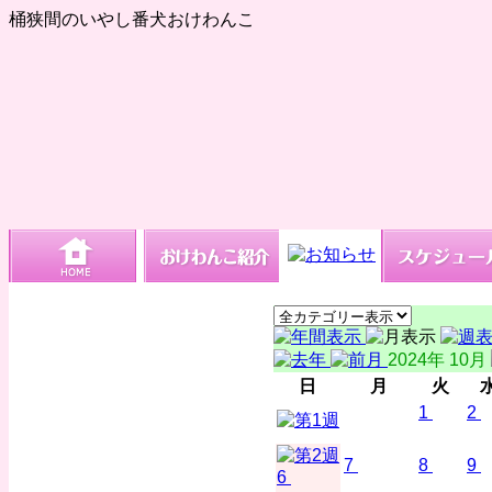
桶狭間のいやし番犬おけわんこ
2024年 10月
日
月
火
1
2
7
8
9
6