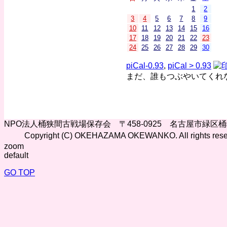
1
2
3
4
5
6
7
8
9
10
11
12
13
14
15
16
17
18
19
20
21
22
23
24
25
26
27
28
29
30
piCal-0.93
,
piCal > 0.93
まだ、誰もつぶやいてくれ
NPO法人桶狭間古戦場保存会 〒458-0925 名古屋市緑区
Copyright (C) OKEHAZAMA OKEWANKO. All rights rese
zoom
default
GO TOP