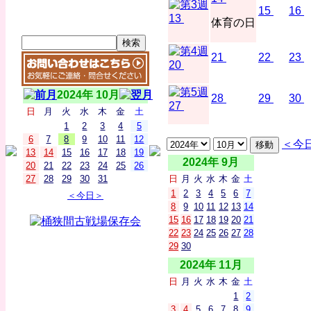
15
16
13
体育の日
21
22
23
20
2024年 10月
28
29
30
27
日
月
火
水
木
金
土
1
2
3
4
5
6
7
8
9
10
11
12
＜今
13
14
15
16
17
18
19
2024年 9月
20
21
22
23
24
25
26
27
28
29
30
31
日
月
火
水
木
金
土
1
2
3
4
5
6
7
＜今日＞
8
9
10
11
12
13
14
15
16
17
18
19
20
21
22
23
24
25
26
27
28
29
30
2024年 11月
日
月
火
水
木
金
土
1
2
3
4
5
6
7
8
9