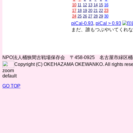
10
11
12
13
14
15
16
17
18
19
20
21
22
23
24
25
26
27
28
29
30
piCal-0.93
,
piCal > 0.93
まだ、誰もつぶやいてくれな
NPO法人桶狭間古戦場保存会 〒458-0925 名古屋市緑区
Copyright (C) OKEHAZAMA OKEWANKO. All rights rese
zoom
default
GO TOP