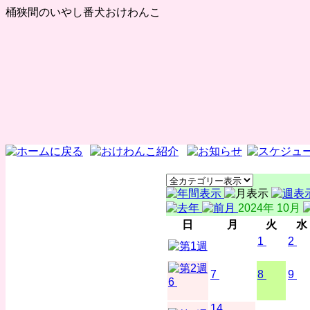
桶狭間のいやし番犬おけわんこ
2024年 10月
日
月
火
水
1
2
7
8
9
6
14