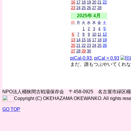
16
17
18
19
20
21
22
23
24
25
26
27
28
2025年 4月
日
月
火
水
木
金
土
1
2
3
4
5
6
7
8
9
10
11
12
13
14
15
16
17
18
19
20
21
22
23
24
25
26
27
28
29
30
piCal-0.93
,
piCal > 0.93
まだ、誰もつぶやいてくれな
NPO法人桶狭間古戦場保存会 〒458-0925 名古屋市緑区
Copyright (C) OKEHAZAMA OKEWANKO. All rights rese
GO TOP