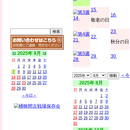
15
16
14
敬老の日
23
22
21
秋分の日
2025年 9月
29
30
28
日
月
火
水
木
金
土
1
2
3
4
5
6
7
8
9
10
11
12
13
＜今
14
15
16
17
18
19
20
2025年 8月
21
22
23
24
25
26
27
28
29
30
日
月
火
水
木
金
土
＜今日＞
1
2
3
4
5
6
7
8
9
10
11
12
13
14
15
16
17
18
19
20
21
22
23
24
25
26
27
28
29
30
31