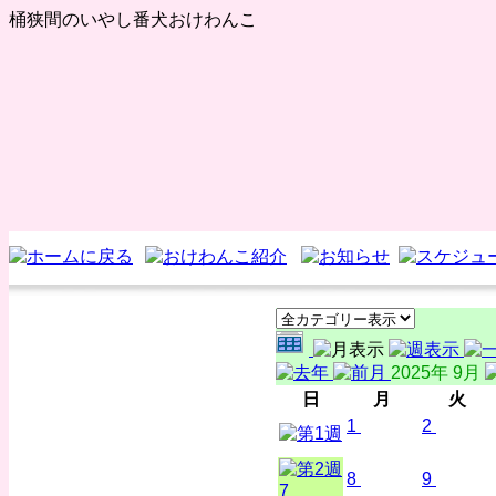
桶狭間のいやし番犬おけわんこ
2025年 9月
日
月
火
1
2
8
9
7