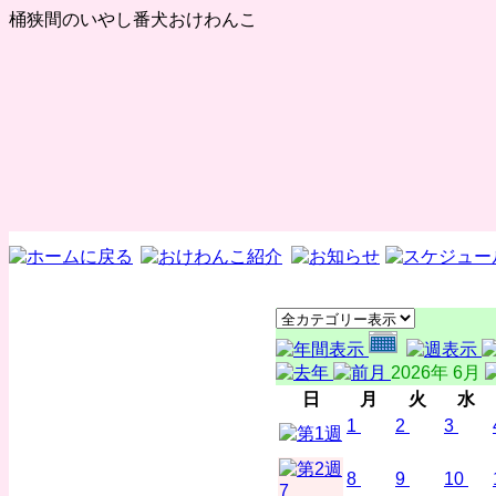
桶狭間のいやし番犬おけわんこ
2026年 6月
日
月
火
水
1
2
3
8
9
10
7