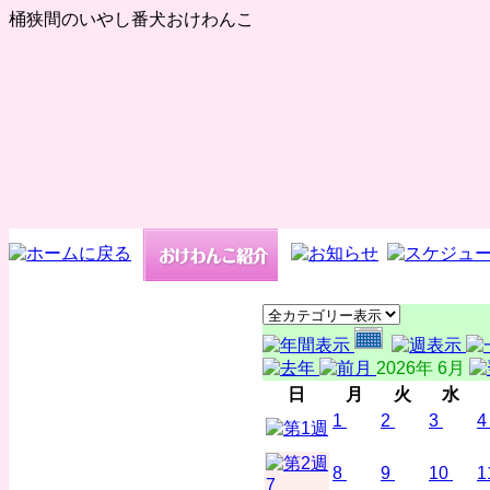
桶狭間のいやし番犬おけわんこ
2026年 6月
日
月
火
水
1
2
3
4
8
9
10
1
7