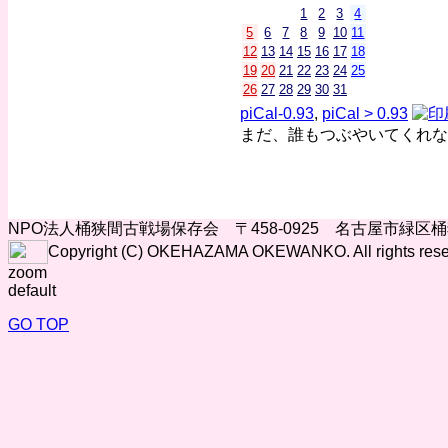
1
2
3
4
5
6
7
8
9
10
11
12
13
14
15
16
17
18
19
20
21
22
23
24
25
26
27
28
29
30
31
piCal-0.93
,
piCal > 0.93
まだ、誰もつぶやいてくれな
NPO法人桶狭間古戦場保存会 〒458-0925 名古屋市緑区
Copyright (C) OKEHAZAMA OKEWANKO. All rights rese
zoom
default
GO TOP