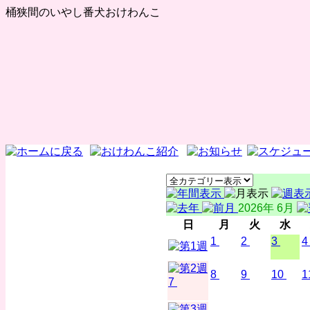
桶狭間のいやし番犬おけわんこ
2026年 6月
日
月
火
水
1
2
3
4
8
9
10
1
7