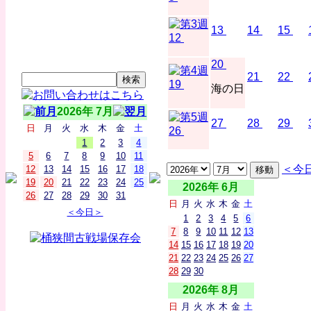
13
14
15
12
20
21
22
19
海の日
2026年 7月
27
28
29
日
月
火
水
木
金
土
26
1
2
3
4
5
6
7
8
9
10
11
＜今
12
13
14
15
16
17
18
19
20
21
22
23
24
25
2026年 6月
26
27
28
29
30
31
日
月
火
水
木
金
土
＜今日＞
1
2
3
4
5
6
7
8
9
10
11
12
13
14
15
16
17
18
19
20
21
22
23
24
25
26
27
28
29
30
2026年 8月
日
月
火
水
木
金
土