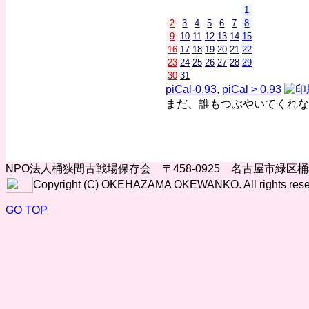
1
2
3
4
5
6
7
8
9
10
11
12
13
14
15
16
17
18
19
20
21
22
23
24
25
26
27
28
29
30
31
piCal-0.93
,
piCal > 0.93
まだ、誰もつぶやいてくれな
NPO法人桶狭間古戦場保存会 〒458-0925 名古屋市緑区
Copyright (C) OKEHAZAMA OKEWANKO. All rights rese
GO TOP