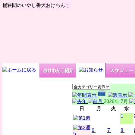
桶狭間のいやし番犬おけわんこ
2026年 7月
日
月
火
水
1
6
7
8
5