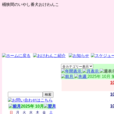
桶狭間のいやし番犬おけわんこ
2025年 10月 
1
1
1
2025年 10月
日
月
火
水
木
金
土