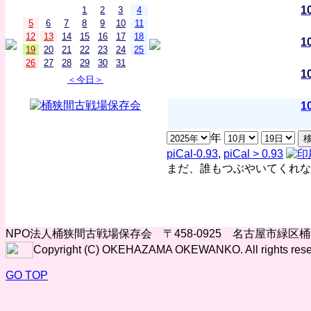
1
1
2
3
4
5
6
7
8
9
10
11
12
13
14
15
16
17
18
1
19
20
21
22
23
24
25
26
27
28
29
30
31
1
＜今日＞
1
年
piCal-0.93
,
piCal > 0.93
まだ、誰もつぶやいてくれな
NPO法人桶狭間古戦場保存会 〒458-0925 名古屋市緑区
Copyright (C) OKEHAZAMA OKEWANKO. All rights rese
GO TOP