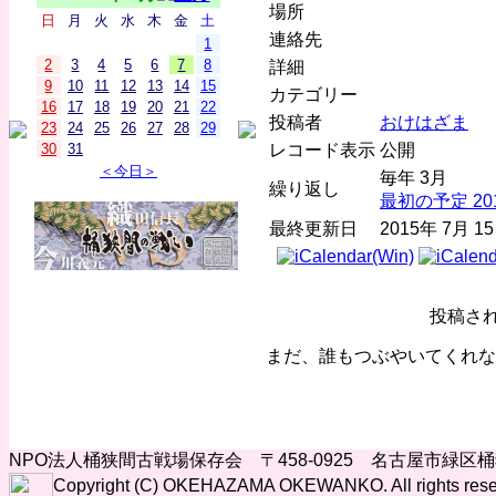
場所
日
月
火
水
木
金
土
連絡先
1
2
3
4
5
6
7
8
詳細
9
10
11
12
13
14
15
カテゴリー
16
17
18
19
20
21
22
投稿者
おけはざま
23
24
25
26
27
28
29
レコード表示
公開
30
31
＜今日＞
毎年 3月
繰り返し
最初の予定 201
最終更新日
2015年 7月 1
投稿さ
まだ、誰もつぶやいてくれな
NPO法人桶狭間古戦場保存会 〒458-0925 名古屋市緑区
Copyright (C) OKEHAZAMA OKEWANKO. All rights rese