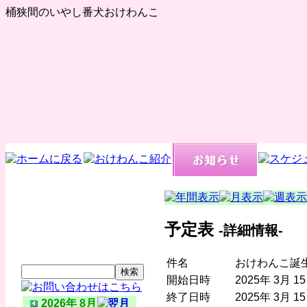
桶狭間のいやし番犬おけわんこ
予定表
-詳細情報-
件名
おけわんこ誕
開始日時
2025年 3月 
終了日時
2025年 3月 1
2026年 8月