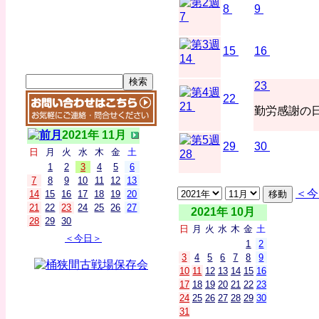
8
9
7
15
16
14
23
22
21
勤労感謝の
2021年 11月
29
30
日
月
火
水
木
金
土
28
1
2
3
4
5
6
7
8
9
10
11
12
13
＜今
14
15
16
17
18
19
20
21
22
23
24
25
26
27
2021年 10月
28
29
30
日
月
火
水
木
金
土
＜今日＞
1
2
3
4
5
6
7
8
9
10
11
12
13
14
15
16
17
18
19
20
21
22
23
24
25
26
27
28
29
30
31