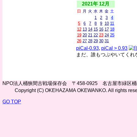
2021年 12月
日
月
火
水
木
金
土
1
2
3
4
5
6
7
8
9
10
11
12
13
14
15
16
17
18
19
20
21
22
23
24
25
26
27
28
29
30
31
piCal-0.93
,
piCal > 0.93
まだ、誰もつぶやいてくれ
NPO法人桶狭間古戦場保存会 〒458-0925 名古屋市緑区
Copyright (C) OKEHAZAMA OKEWANKO. All rights rese
GO TOP