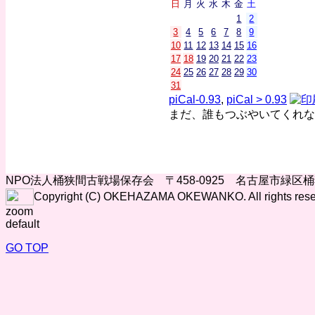
日
月
火
水
木
金
土
1
2
3
4
5
6
7
8
9
10
11
12
13
14
15
16
17
18
19
20
21
22
23
24
25
26
27
28
29
30
31
piCal-0.93
,
piCal > 0.93
まだ、誰もつぶやいてくれな
NPO法人桶狭間古戦場保存会 〒458-0925 名古屋市緑区
Copyright (C) OKEHAZAMA OKEWANKO. All rights rese
zoom
default
GO TOP