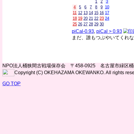
1
2
3
4
5
6
7
8
9
10
11
12
13
14
15
16
17
18
19
20
21
22
23
24
25
26
27
28
29
30
piCal-0.93
,
piCal > 0.93
まだ、誰もつぶやいてくれな
NPO法人桶狭間古戦場保存会 〒458-0925 名古屋市緑区
Copyright (C) OKEHAZAMA OKEWANKO. All rights rese
GO TOP