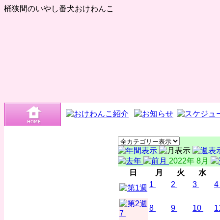
桶狭間のいやし番犬おけわんこ
2022年 8月
日
月
火
水
1
2
3
4
8
9
10
1
7