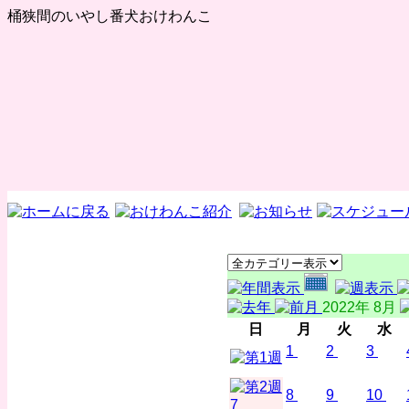
桶狭間のいやし番犬おけわんこ
2022年 8月
日
月
火
水
1
2
3
8
9
10
7