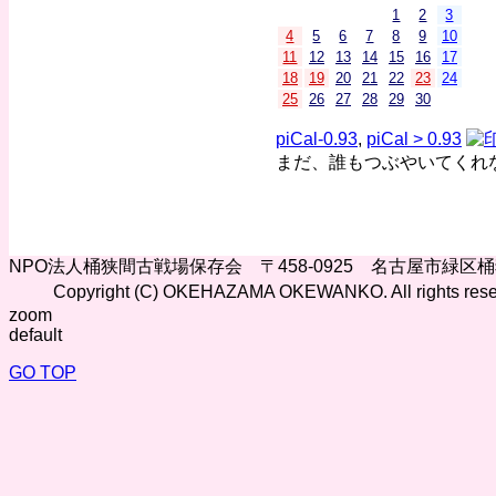
1
2
3
4
5
6
7
8
9
10
11
12
13
14
15
16
17
18
19
20
21
22
23
24
25
26
27
28
29
30
piCal-0.93
,
piCal > 0.93
まだ、誰もつぶやいてくれ
NPO法人桶狭間古戦場保存会 〒458-0925 名古屋市緑区
Copyright (C) OKEHAZAMA OKEWANKO. All rights rese
zoom
default
GO TOP