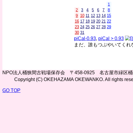
1
2
3
4
5
6
7
8
9
10
11
12
13
14
15
16
17
18
19
20
21
22
23
24
25
26
27
28
29
30
31
piCal-0.93
,
piCal > 0.93
まだ、誰もつぶやいてくれ
NPO法人桶狭間古戦場保存会 〒458-0925 名古屋市緑区
Copyright (C) OKEHAZAMA OKEWANKO. All rights rese
GO TOP