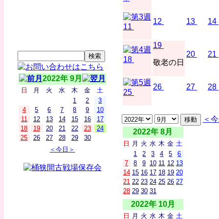
12
13
14
11
19
20
21
18
敬老の日
2022年 9月
26
27
28
日
月
火
水
木
金
土
25
1
2
3
4
5
6
7
8
9
10
＜今
11
12
13
14
15
16
17
18
19
20
21
22
23
24
2022年 8月
25
26
27
28
29
30
日
月
火
水
木
金
土
＜今日＞
1
2
3
4
5
6
7
8
9
10
11
12
13
14
15
16
17
18
19
20
21
22
23
24
25
26
27
28
29
30
31
2022年 10月
日
月
火
水
木
金
土