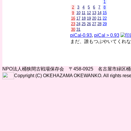
1
2
3
4
5
6
7
8
9
10
11
12
13
14
15
16
17
18
19
20
21
22
23
24
25
26
27
28
29
30
31
piCal-0.93
,
piCal > 0.93
まだ、誰もつぶやいてくれな
NPO法人桶狭間古戦場保存会 〒458-0925 名古屋市緑区
Copyright (C) OKEHAZAMA OKEWANKO. All rights rese