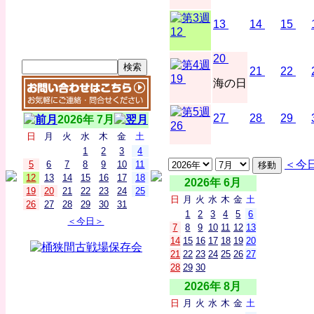
13
14
15
12
20
21
22
19
海の日
27
28
29
2026年 7月
26
日
月
火
水
木
金
土
1
2
3
4
＜今
5
6
7
8
9
10
11
12
13
14
15
16
17
18
2026年 6月
19
20
21
22
23
24
25
日
月
火
水
木
金
土
26
27
28
29
30
31
1
2
3
4
5
6
＜今日＞
7
8
9
10
11
12
13
14
15
16
17
18
19
20
21
22
23
24
25
26
27
28
29
30
2026年 8月
日
月
火
水
木
金
土