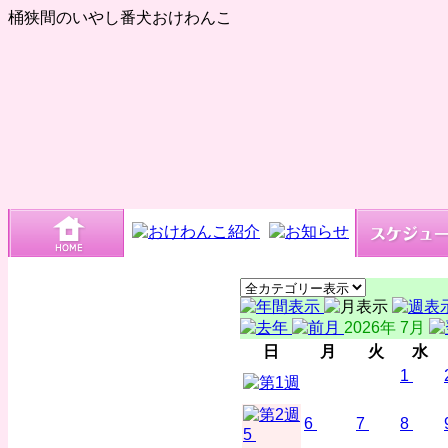
桶狭間のいやし番犬おけわんこ
2026年 7月
日
月
火
水
1
6
7
8
5