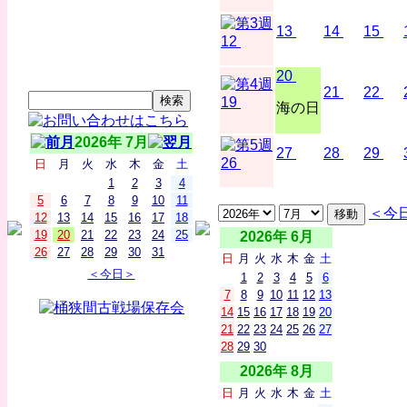
13
14
15
12
20
21
22
19
海の日
2026年 7月
27
28
29
26
日
月
火
水
木
金
土
1
2
3
4
5
6
7
8
9
10
11
＜今
12
13
14
15
16
17
18
19
20
21
22
23
24
25
2026年 6月
26
27
28
29
30
31
日
月
火
水
木
金
土
＜今日＞
1
2
3
4
5
6
7
8
9
10
11
12
13
14
15
16
17
18
19
20
21
22
23
24
25
26
27
28
29
30
2026年 8月
日
月
火
水
木
金
土